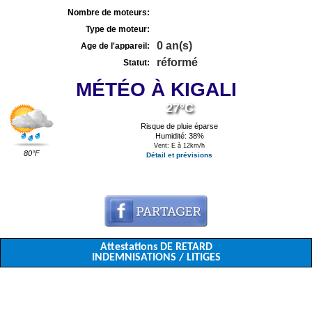
Nombre de moteurs:
Type de moteur:
0 an(s)
Age de l'appareil:
réformé
Statut:
MÉTÉO À KIGALI
27°C
Risque de pluie éparse
Humidité: 38%
Vent: E à 12km/h
80°F
Détail et prévisions
Attestations DE RETARD
INDEMNISATIONS / LITIGES