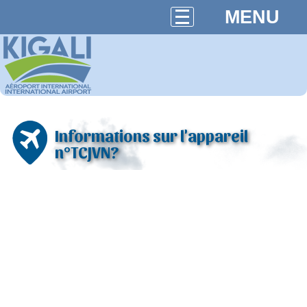
MENU
Informations sur l'appareil
n°TCJVN?