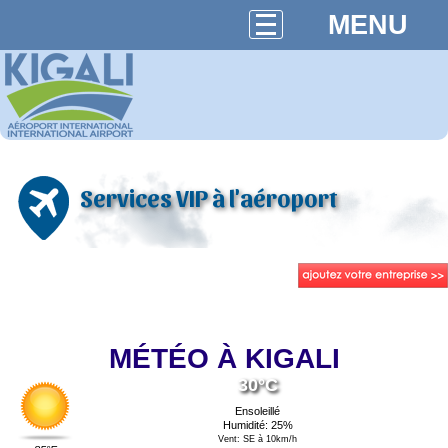
MENU
Services VIP à l'aéroport
MÉTÉO À KIGALI
30°C
Ensoleillé
Humidité: 25%
Vent: SE à 10km/h