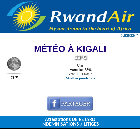
publicité ?
MÉTÉO À KIGALI
23°C
Clair
Humidité: 35%
Vent: NE à 6km/h
73°F
Détail et prévisions
Attestations DE RETARD
INDEMNISATIONS / LITIGES