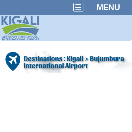
MENU
Destinations : Kigali > Bujumbura
International Airport