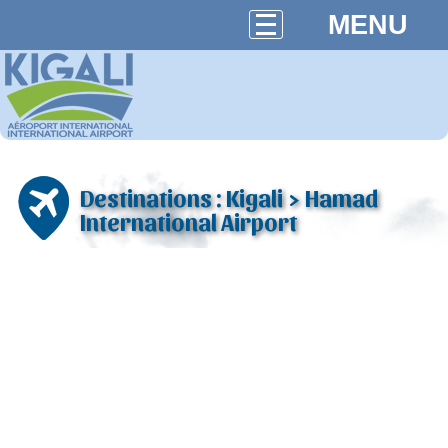
MENU
Destinations : Kigali > Hamad
International Airport