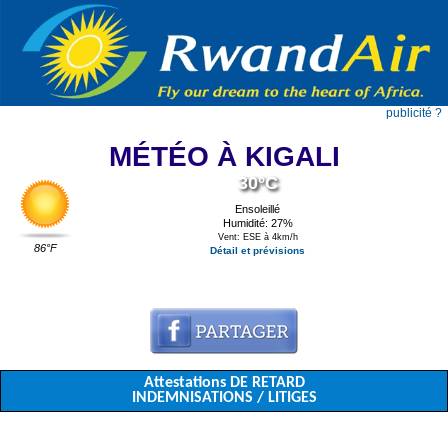
publicité ?
MÉTÉO À KIGALI
30°C
Ensoleillé
Humidité: 27%
Vent: ESE à 4km/h
86°F
Détail et prévisions
Attestations DE RETARD
INDEMNISATIONS / LITIGES