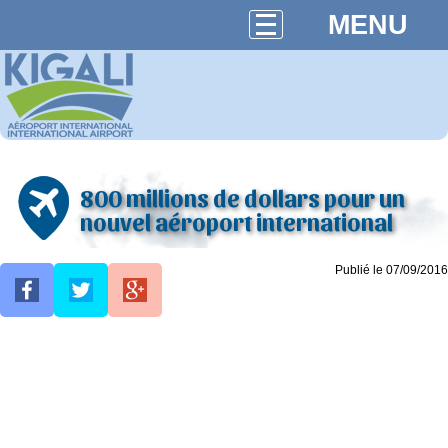
MENU
800 millions de dollars pour un
nouvel aéroport international
Publié le 07/09/2016