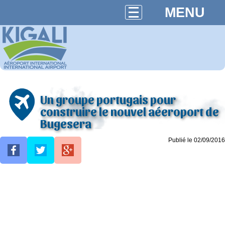
MENU
Un groupe portugais pour
construire le nouvel aéeroport de
Bugesera
Publié le 02/09/2016