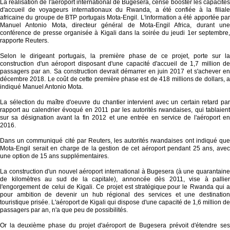
La réalisation de l'aéroport international de Bugesera, censé booster les capacités
d'accueil de voyageurs internationaux du Rwanda, a été confiée à la filiale
africaine du groupe de BTP portugais Mota-Engil. L'information a été apportée par
Manuel Antonio Mota, directeur général de Mota-Engil Africa, durant une
conférence de presse organisée à Kigali dans la soirée du jeudi 1er septembre,
rapporte Reuters.
Selon le dirigeant portugais, la première phase de ce projet, porte sur la
construction d'un aéroport disposant d'une capacité d'accueil de 1,7 million de
passagers par an. Sa construction devrait démarrer en juin 2017 et s'achever en
décembre 2018. Le coût de cette première phase est de 418 millions de dollars, a
indiqué Manuel Antonio Mota.
La sélection du maître d'oeuvre du chantier intervient avec un certain retard par
rapport au calendrier évoqué en 2011 par les autorités rwandaises, qui tablaient
sur sa désignation avant la fin 2012 et une entrée en service de l'aéroport en
2016.
Dans un communiqué cité par Reuters, les autorités rwandaises ont indiqué que
Mota-Engil serait en charge de la gestion de cet aéroport pendant 25 ans, avec
une option de 15 ans supplémentaires.
La construction d'un nouvel aéroport international à Bugesera (à une quarantaine
de kilomètres au sud de la capitale), annoncée dès 2011, vise à pallier
l'engorgement de celui de Kigali. Ce projet est stratégique pour le Rwanda qui a
pour ambition de devenir un hub régional des services et une destination
touristique prisée. L'aéroport de Kigali qui dispose d'une capacité de 1,6 million de
passagers par an, n'a que peu de possibilités.
Or la deuxième phase du projet d'aéroport de Bugesera prévoit d'étendre ses