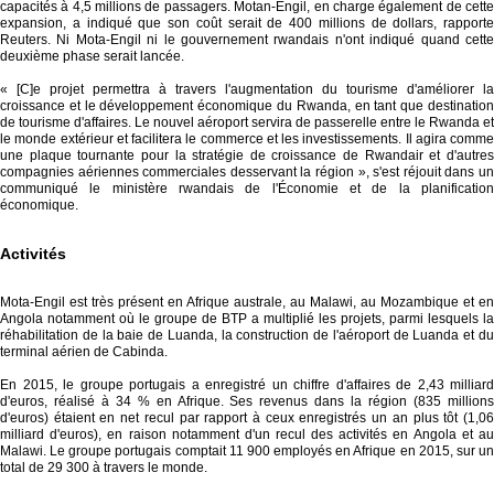
capacités à 4,5 millions de passagers. Motan-Engil, en charge également de cette
expansion, a indiqué que son coût serait de 400 millions de dollars, rapporte
Reuters. Ni Mota-Engil ni le gouvernement rwandais n'ont indiqué quand cette
deuxième phase serait lancée.
« [C]e projet permettra à travers l'augmentation du tourisme d'améliorer la
croissance et le développement économique du Rwanda, en tant que destination
de tourisme d'affaires. Le nouvel aéroport servira de passerelle entre le Rwanda et
le monde extérieur et facilitera le commerce et les investissements. Il agira comme
une plaque tournante pour la stratégie de croissance de Rwandair et d'autres
compagnies aériennes commerciales desservant la région », s'est réjouit dans un
communiqué le ministère rwandais de l'Économie et de la planification
économique.
Activités
Mota-Engil est très présent en Afrique australe, au Malawi, au Mozambique et en
Angola notamment où le groupe de BTP a multiplié les projets, parmi lesquels la
réhabilitation de la baie de Luanda, la construction de l'aéroport de Luanda et du
terminal aérien de Cabinda.
En 2015, le groupe portugais a enregistré un chiffre d'affaires de 2,43 milliard
d'euros, réalisé à 34 % en Afrique. Ses revenus dans la région (835 millions
d'euros) étaient en net recul par rapport à ceux enregistrés un an plus tôt (1,06
milliard d'euros), en raison notamment d'un recul des activités en Angola et au
Malawi. Le groupe portugais comptait 11 900 employés en Afrique en 2015, sur un
total de 29 300 à travers le monde.