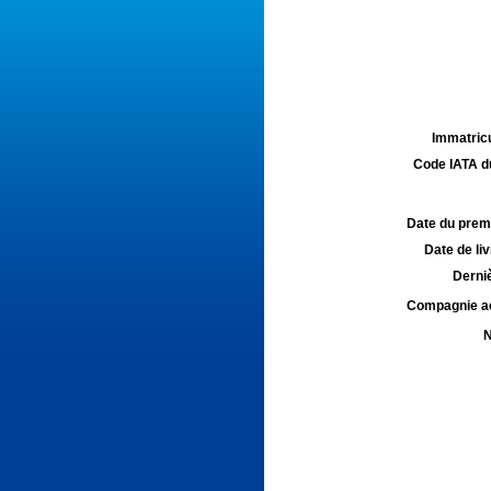
Immatricu
Code IATA d
Date du premie
Date de liv
Derniè
Compagnie aé
N