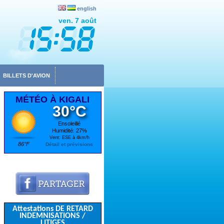
english
ven. 7 août
BILLETS D'AVION
MÉTÉO À KIGALI
30°C
Ensoleillé
Humidité: 27%
Vent: ESE à 4km/h
86°F
Détail et prévisions
Attestations DE RETARD
INDEMNISATIONS /
LITIGES