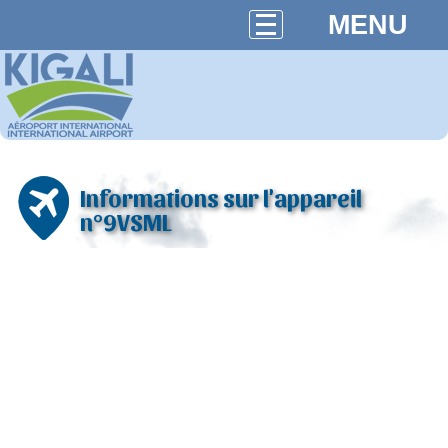
MENU
Informations sur l'appareil
n°9VSML