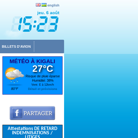
english
jeu. 6 août
BILLETS D'AVION
MÉTÉO À KIGALI
27°C
Risque de pluie éparse
Humidité: 38%
Vent: E à 12km/h
80°F
Détail et prévisions
Attestations DE RETARD
INDEMNISATIONS /
LITIGES