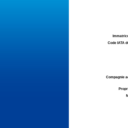
Immatricu
Code IATA d
Compagnie aé
Propri
N