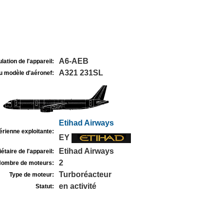
A6-AEB
lation de l'appareil:
A321 231SL
u modèle d'aéronef:
Etihad Airways
rienne exploitante:
EY
Etihad Airways
étaire de l'appareil:
2
ombre de moteurs:
Turboréacteur
Type de moteur:
en activité
Statut: