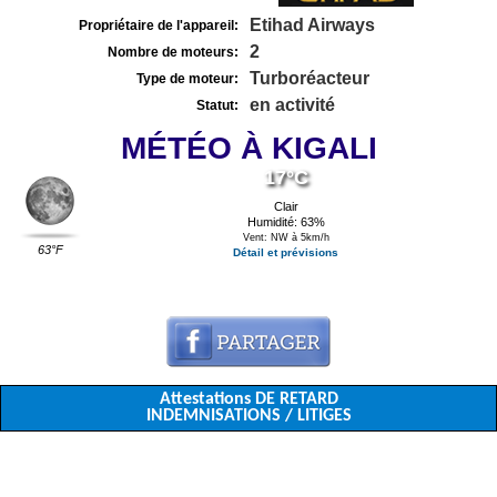
Etihad Airways
Propriétaire de l'appareil:
2
Nombre de moteurs:
Turboréacteur
Type de moteur:
en activité
Statut:
MÉTÉO À KIGALI
17°C
Clair
Humidité: 63%
Vent: NW à 5km/h
63°F
Détail et prévisions
Attestations DE RETARD
INDEMNISATIONS / LITIGES