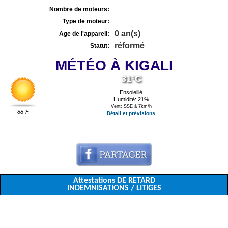
Nombre de moteurs:
Type de moteur:
0 an(s)
Age de l'appareil:
réformé
Statut:
MÉTÉO À KIGALI
31°C
Ensoleillé
Humidité: 21%
Vent: SSE à 7km/h
88°F
Détail et prévisions
Attestations DE RETARD
INDEMNISATIONS / LITIGES