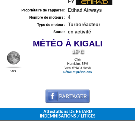
EY
Etihad Airways
Propriétaire de l'appareil:
4
Nombre de moteurs:
Turboréacteur
Type de moteur:
en activité
Statut:
MÉTÉO À KIGALI
15°C
Clair
Humidité: 58%
Vent: WNW à 4km/h
58°F
Détail et prévisions
Attestations DE RETARD
INDEMNISATIONS / LITIGES