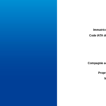
Immatricu
Code IATA d
Compagnie aé
Propri
N