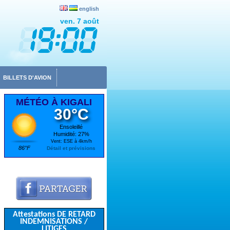
english
ven. 7 août
BILLETS D'AVION
MÉTÉO À KIGALI
30°C
Ensoleillé
Humidité: 27%
Vent: ESE à 4km/h
86°F
Détail et prévisions
Attestations DE RETARD
INDEMNISATIONS /
LITIGES