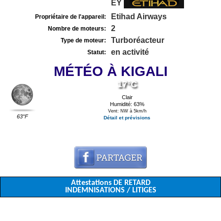
EY
Etihad Airways
Propriétaire de l'appareil:
2
Nombre de moteurs:
Turboréacteur
Type de moteur:
en activité
Statut:
MÉTÉO À KIGALI
17°C
Clair
Humidité: 63%
Vent: NW à 5km/h
63°F
Détail et prévisions
Attestations DE RETARD
INDEMNISATIONS / LITIGES