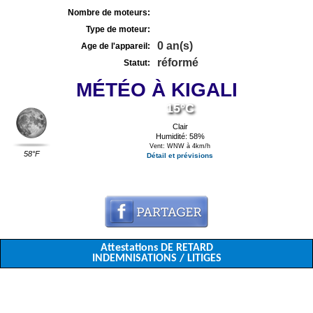
Nombre de moteurs:
Type de moteur:
0 an(s)
Age de l'appareil:
réformé
Statut:
MÉTÉO À KIGALI
15°C
Clair
Humidité: 58%
Vent: WNW à 4km/h
58°F
Détail et prévisions
Attestations DE RETARD
INDEMNISATIONS / LITIGES