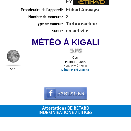
EY
Etihad Airways
Propriétaire de l'appareil:
2
Nombre de moteurs:
Turboréacteur
Type de moteur:
en activité
Statut:
MÉTÉO À KIGALI
14°C
Clair
Humidité: 80%
Vent: NW à 4km/h
58°F
Détail et prévisions
Attestations DE RETARD
INDEMNISATIONS / LITIGES