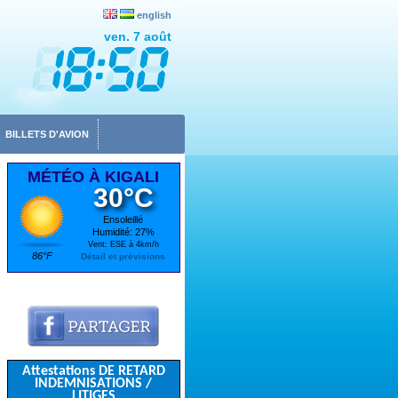
english
ven. 7 août
BILLETS D'AVION
MÉTÉO À KIGALI
30°C
Ensoleillé
Humidité: 27%
Vent: ESE à 4km/h
86°F
Détail et prévisions
Attestations DE RETARD
INDEMNISATIONS /
LITIGES