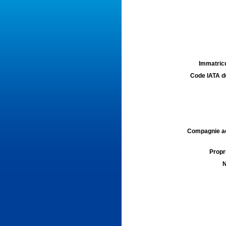
Immatricu
Code IATA d
Compagnie aé
Propri
N