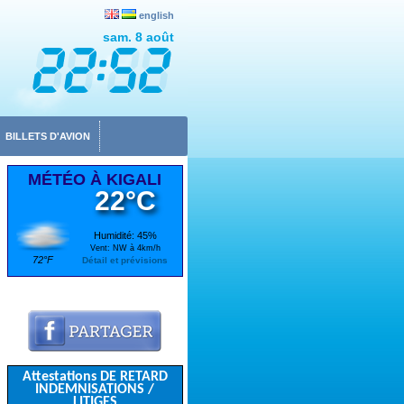
english
sam. 8 août
BILLETS D'AVION
MÉTÉO À KIGALI
22°C
Humidité: 45%
Vent: NW à 4km/h
72°F
Détail et prévisions
Attestations DE RETARD
INDEMNISATIONS /
LITIGES