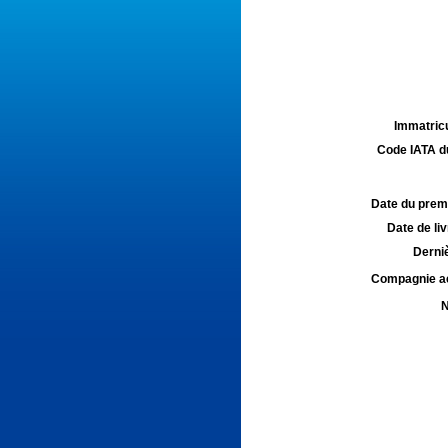
Immatricu
Code IATA d
Date du premie
Date de liv
Derniè
Compagnie aé
N