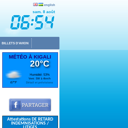
english
sam. 8 août
BILLETS D'AVION
MÉTÉO À KIGALI
20°C
Humidité: 53%
Vent: SW à 4km/h
67°F
Détail et prévisions
Attestations DE RETARD
INDEMNISATIONS /
LITIGES