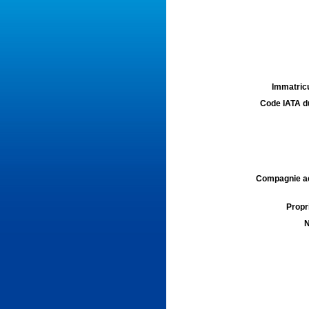
Immatricu
Code IATA d
Compagnie aé
Propri
N