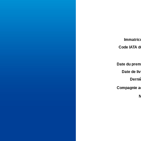
Immatricu
Code IATA d
Date du premie
Date de liv
Derniè
Compagnie aé
N