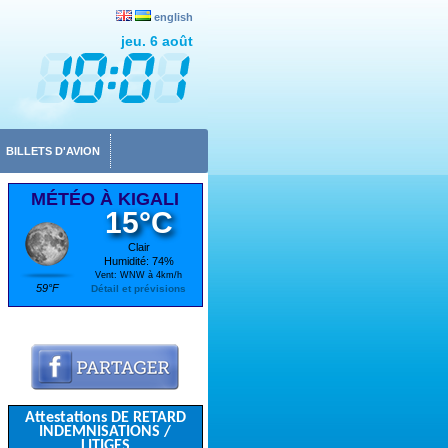
english
jeu. 6 août
BILLETS D'AVION
MÉTÉO À KIGALI
15°C
Clair
Humidité: 74%
Vent: WNW à 4km/h
59°F
Détail et prévisions
Attestations DE RETARD
INDEMNISATIONS /
LITIGES