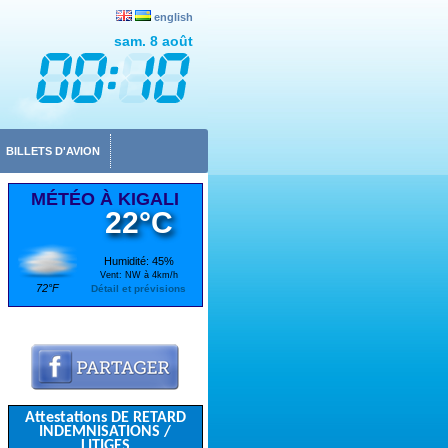
english
sam. 8 août
BILLETS D'AVION
MÉTÉO À KIGALI
22°C
Humidité: 45%
Vent: NW à 4km/h
72°F
Détail et prévisions
Attestations DE RETARD
INDEMNISATIONS /
LITIGES