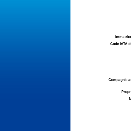
Immatricu
Code IATA d
Compagnie aé
Propri
N