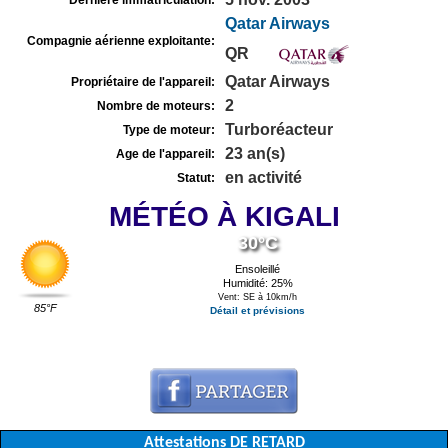
Dernière immatriculation:
Qatar Airways
Compagnie aérienne exploitante:
QR
Qatar Airways
Propriétaire de l'appareil:
2
Nombre de moteurs:
Turboréacteur
Type de moteur:
23 an(s)
Age de l'appareil:
en activité
Statut:
MÉTÉO À KIGALI
30°C
Ensoleillé
Humidité: 25%
Vent: SE à 10km/h
85°F
Détail et prévisions
Attestations DE RETARD