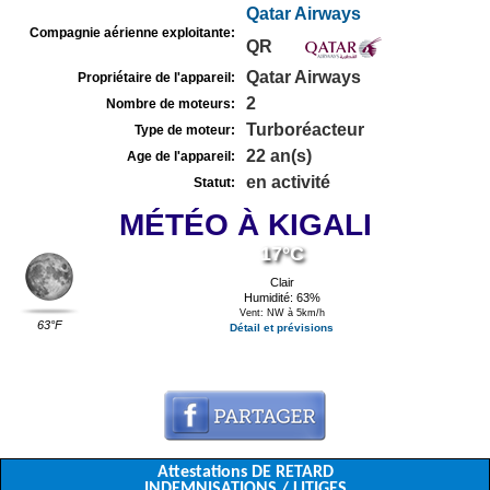
Qatar Airways
Compagnie aérienne exploitante:
QR
Qatar Airways
Propriétaire de l'appareil:
2
Nombre de moteurs:
Turboréacteur
Type de moteur:
22 an(s)
Age de l'appareil:
en activité
Statut:
MÉTÉO À KIGALI
17°C
Clair
Humidité: 63%
Vent: NW à 5km/h
63°F
Détail et prévisions
Attestations DE RETARD
INDEMNISATIONS / LITIGES