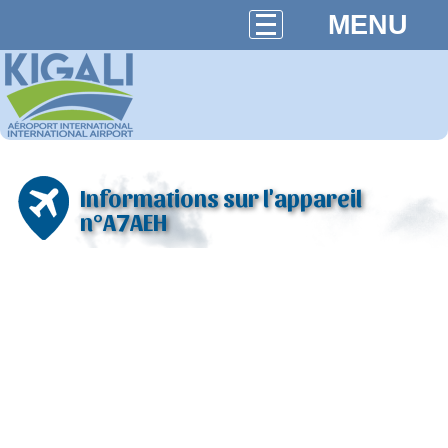
MENU
Informations sur l'appareil
n°A7AEH