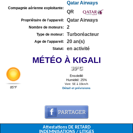
Qatar Airways
Compagnie aérienne exploitante:
QR
Qatar Airways
Propriétaire de l'appareil:
2
Nombre de moteurs:
Turboréacteur
Type de moteur:
20 an(s)
Age de l'appareil:
en activité
Statut:
MÉTÉO À KIGALI
30°C
Ensoleillé
Humidité: 25%
Vent: SE à 10km/h
85°F
Détail et prévisions
Attestations DE RETARD
INDEMNISATIONS / LITIGES