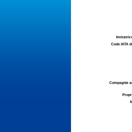
Immatricu
Code IATA d
Compagnie aé
Propri
N