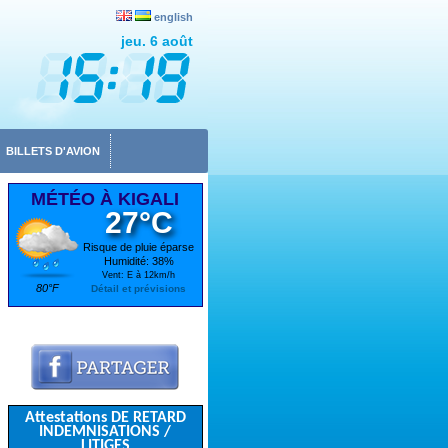
english
jeu. 6 août
BILLETS D'AVION
MÉTÉO À KIGALI
27°C
Risque de pluie éparse
Humidité: 38%
Vent: E à 12km/h
80°F
Détail et prévisions
Attestations DE RETARD
INDEMNISATIONS /
LITIGES