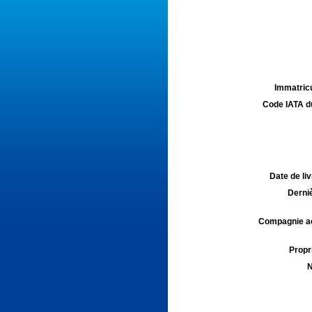
Immatricu
Code IATA d
Date de liv
Derniè
Compagnie aé
Propri
N