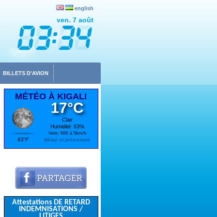
english
ven. 7 août
BILLETS D'AVION
MÉTÉO À KIGALI
17°C
Clair
Humidité: 63%
Vent: NW à 5km/h
63°F
Détail et prévisions
Attestations DE RETARD
INDEMNISATIONS /
LITIGES