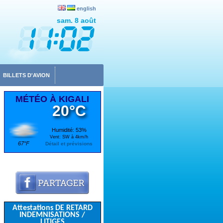
english
sam. 8 août
BILLETS D'AVION
MÉTÉO À KIGALI
20°C
Humidité: 53%
Vent: SW à 4km/h
67°F
Détail et prévisions
Attestations DE RETARD
INDEMNISATIONS /
LITIGES