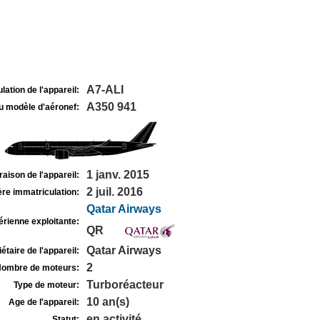
A7-ALI
lation de l'appareil:
A350 941
u modèle d'aéronef:
1 janv. 2015
raison de l'appareil:
2 juil. 2016
re immatriculation:
Qatar Airways
rienne exploitante:
QR
Qatar Airways
étaire de l'appareil:
2
ombre de moteurs:
Turboréacteur
Type de moteur:
10 an(s)
Age de l'appareil:
en activité
Statut: