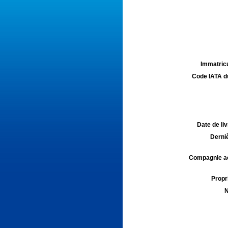
Immatricu
Code IATA d
Date de liv
Derniè
Compagnie aé
Propri
N