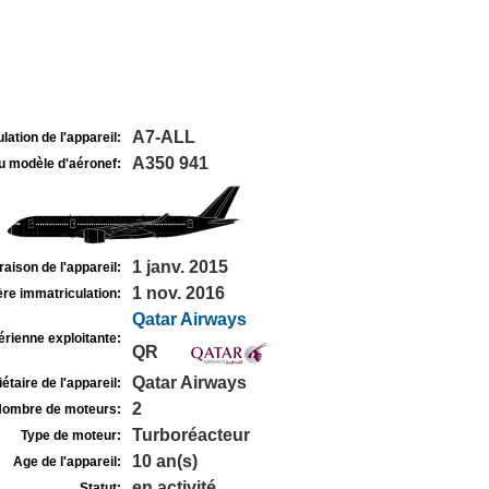
A7-ALL
lation de l'appareil:
A350 941
u modèle d'aéronef:
1 janv. 2015
raison de l'appareil:
1 nov. 2016
re immatriculation:
Qatar Airways
rienne exploitante:
QR
Qatar Airways
étaire de l'appareil:
2
ombre de moteurs:
Turboréacteur
Type de moteur:
10 an(s)
Age de l'appareil:
en activité
Statut: