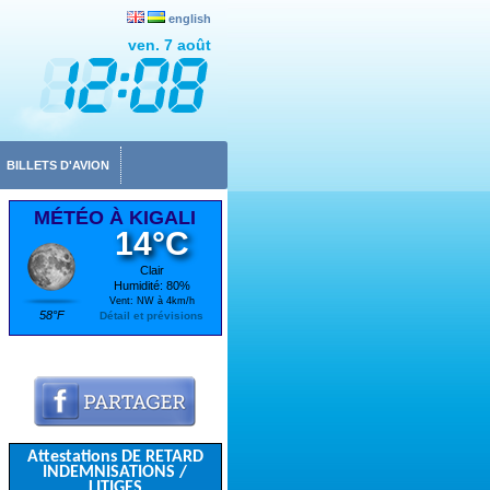
english
ven. 7 août
BILLETS D'AVION
MÉTÉO À KIGALI
14°C
Clair
Humidité: 80%
Vent: NW à 4km/h
58°F
Détail et prévisions
Attestations DE RETARD
INDEMNISATIONS /
LITIGES