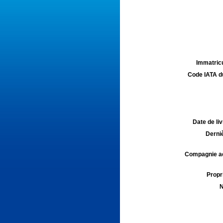
Immatricu
Code IATA d
Date de liv
Derniè
Compagnie aé
Propri
N