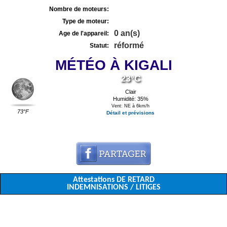
Nombre de moteurs:
Type de moteur:
0 an(s)
Age de l'appareil:
réformé
Statut:
MÉTÉO À KIGALI
23°C
Clair
Humidité: 35%
Vent: NE à 6km/h
73°F
Détail et prévisions
Attestations DE RETARD
INDEMNISATIONS / LITIGES