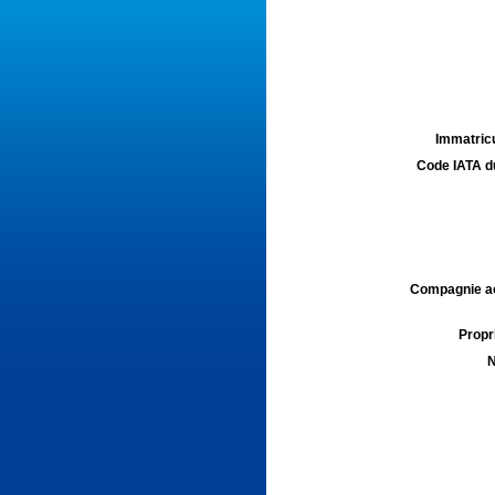
Immatricu
Code IATA d
Compagnie aé
Propri
N