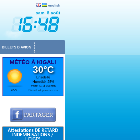
english
sam. 8 août
BILLETS D'AVION
MÉTÉO À KIGALI
30°C
Ensoleillé
Humidité: 25%
Vent: SE à 10km/h
85°F
Détail et prévisions
Attestations DE RETARD
INDEMNISATIONS /
LITIGES