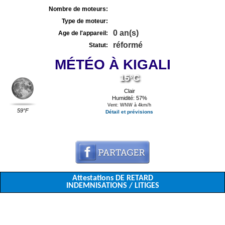
Nombre de moteurs:
Type de moteur:
0 an(s)
Age de l'appareil:
réformé
Statut:
MÉTÉO À KIGALI
15°C
Clair
Humidité: 57%
Vent: WNW à 4km/h
59°F
Détail et prévisions
Attestations DE RETARD
INDEMNISATIONS / LITIGES