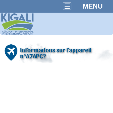
MENU
Informations sur l'appareil
n°A7APC?