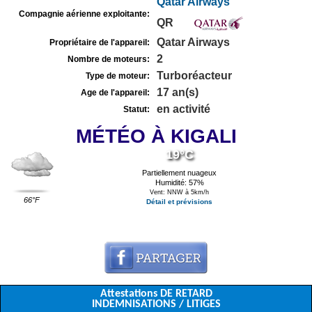
Qatar Airways
Compagnie aérienne exploitante:
QR
Qatar Airways
Propriétaire de l'appareil:
2
Nombre de moteurs:
Turboréacteur
Type de moteur:
17 an(s)
Age de l'appareil:
en activité
Statut:
MÉTÉO À KIGALI
19°C
Partiellement nuageux
Humidité: 57%
Vent: NNW à 5km/h
66°F
Détail et prévisions
Attestations DE RETARD
INDEMNISATIONS / LITIGES