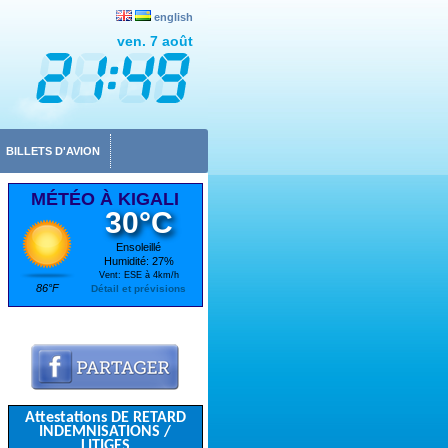
english
ven. 7 août
BILLETS D'AVION
MÉTÉO À KIGALI
30°C
Ensoleillé
Humidité: 27%
Vent: ESE à 4km/h
86°F
Détail et prévisions
Attestations DE RETARD
INDEMNISATIONS /
LITIGES