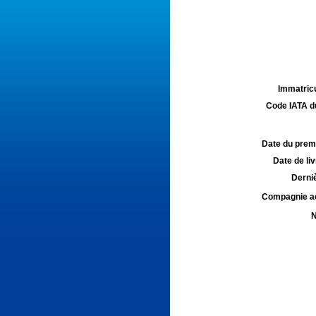
Immatricu
Code IATA d
Date du premie
Date de liv
Derniè
Compagnie aé
N