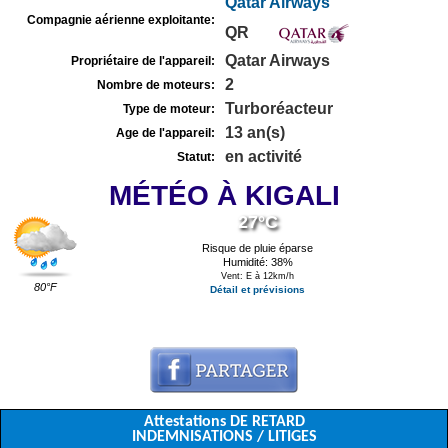
Qatar Airways
Compagnie aérienne exploitante:
QR
Qatar Airways
Propriétaire de l'appareil:
2
Nombre de moteurs:
Turboréacteur
Type de moteur:
13 an(s)
Age de l'appareil:
en activité
Statut:
MÉTÉO À KIGALI
27°C
Risque de pluie éparse
Humidité: 38%
Vent: E à 12km/h
80°F
Détail et prévisions
Attestations DE RETARD
INDEMNISATIONS / LITIGES