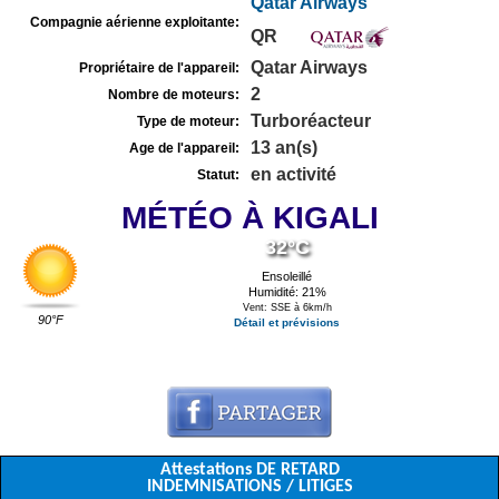
Qatar Airways
Compagnie aérienne exploitante:
QR
Qatar Airways
Propriétaire de l'appareil:
2
Nombre de moteurs:
Turboréacteur
Type de moteur:
13 an(s)
Age de l'appareil:
en activité
Statut:
MÉTÉO À KIGALI
32°C
Ensoleillé
Humidité: 21%
Vent: SSE à 6km/h
90°F
Détail et prévisions
Attestations DE RETARD
INDEMNISATIONS / LITIGES