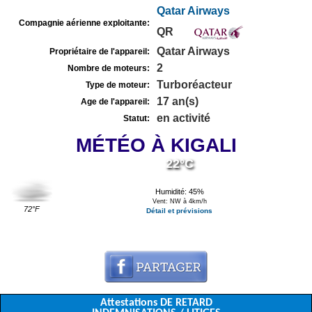
Qatar Airways
Compagnie aérienne exploitante:
QR
Qatar Airways
Propriétaire de l'appareil:
2
Nombre de moteurs:
Turboréacteur
Type de moteur:
17 an(s)
Age de l'appareil:
en activité
Statut:
MÉTÉO À KIGALI
22°C
Humidité: 45%
Vent: NW à 4km/h
72°F
Détail et prévisions
Attestations DE RETARD