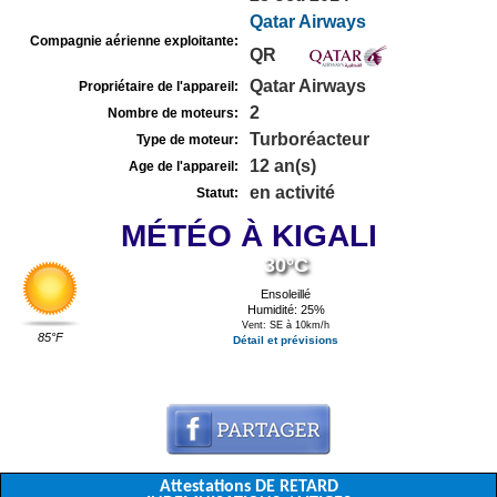
Qatar Airways
Compagnie aérienne exploitante:
QR
Qatar Airways
Propriétaire de l'appareil:
2
Nombre de moteurs:
Turboréacteur
Type de moteur:
12 an(s)
Age de l'appareil:
en activité
Statut:
MÉTÉO À KIGALI
30°C
Ensoleillé
Humidité: 25%
Vent: SE à 10km/h
85°F
Détail et prévisions
Attestations DE RETARD