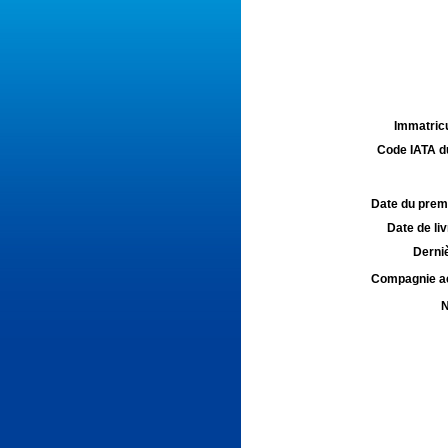
Immatricu
Code IATA d
Date du premie
Date de liv
Derniè
Compagnie aé
N