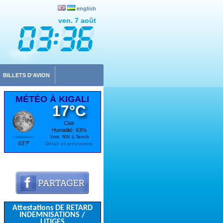
english
ven. 7 août
BILLETS D'AVION
MÉTÉO À KIGALI
17°C
Clair
Humidité: 63%
Vent: NW à 5km/h
63°F
Détail et prévisions
Attestations DE RETARD
INDEMNISATIONS /
LITIGES