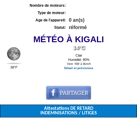
Nombre de moteurs:
Type de moteur:
0 an(s)
Age de l'appareil:
réformé
Statut:
MÉTÉO À KIGALI
14°C
Clair
Humidité: 80%
Vent: NW à 4km/h
58°F
Détail et prévisions
Attestations DE RETARD
INDEMNISATIONS / LITIGES