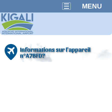
MENU
Informations sur l'appareil
n°A7BFD?