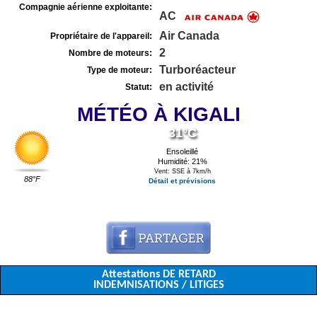
Compagnie aérienne exploitante:
AC
Air Canada
Propriétaire de l'appareil:
2
Nombre de moteurs:
Turboréacteur
Type de moteur:
en activité
Statut:
MÉTÉO À KIGALI
31°C
Ensoleillé
Humidité: 21%
Vent: SSE à 7km/h
88°F
Détail et prévisions
Attestations DE RETARD
INDEMNISATIONS / LITIGES