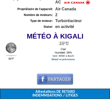
AC
Air Canada
Propriétaire de l'appareil:
2
Nombre de moteurs:
Turboréacteur
Type de moteur:
en activité
Statut:
MÉTÉO À KIGALI
15°C
Clair
Humidité: 58%
Vent: WNW à 4km/h
58°F
Détail et prévisions
Attestations DE RETARD
INDEMNISATIONS / LITIGES