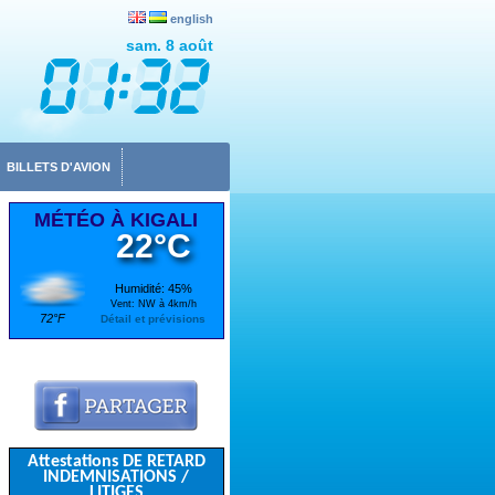
english
sam. 8 août
BILLETS D'AVION
MÉTÉO À KIGALI
22°C
Humidité: 45%
Vent: NW à 4km/h
72°F
Détail et prévisions
Attestations DE RETARD
INDEMNISATIONS /
LITIGES