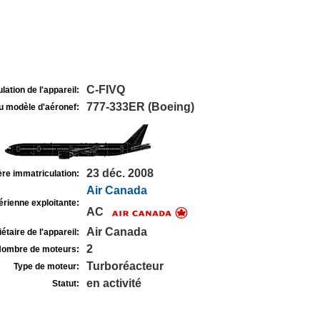
C-FIVQ
lation de l'appareil:
777-333ER (Boeing)
u modèle d'aéronef:
23 déc. 2008
re immatriculation:
Air Canada
rienne exploitante:
AC
Air Canada
étaire de l'appareil:
2
ombre de moteurs:
Turboréacteur
Type de moteur:
en activité
Statut: