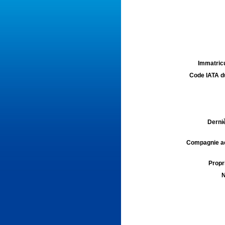
Immatricu
Code IATA d
Derniè
Compagnie aé
Propri
N