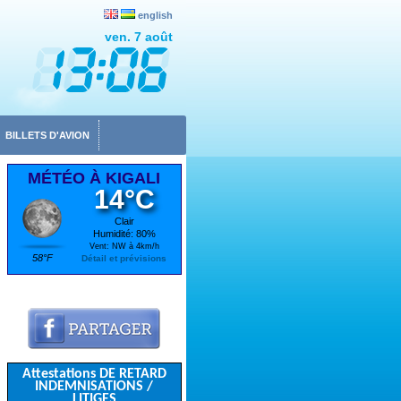
english
ven. 7 août
BILLETS D'AVION
MÉTÉO À KIGALI
14°C
Clair
Humidité: 80%
Vent: NW à 4km/h
58°F
Détail et prévisions
Attestations DE RETARD
INDEMNISATIONS /
LITIGES