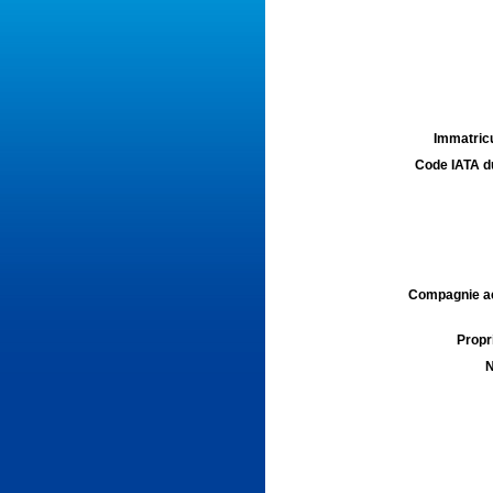
Immatricu
Code IATA d
Compagnie aé
Propri
N