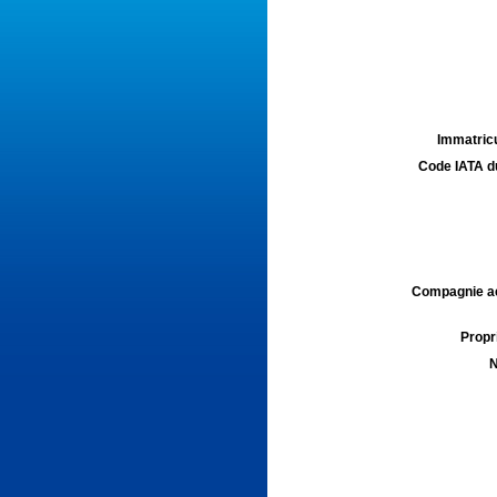
Immatricu
Code IATA d
Compagnie aé
Propri
N