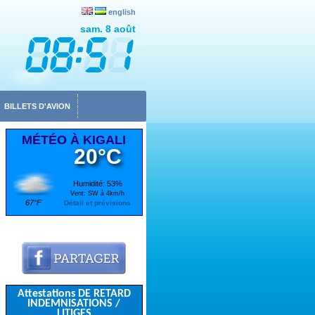
english
sam. 8 août
BILLETS D'AVION
MÉTÉO À KIGALI
20°C
Humidité: 53%
Vent: SW à 4km/h
67°F
Détail et prévisions
Attestations DE RETARD
INDEMNISATIONS /
LITIGES