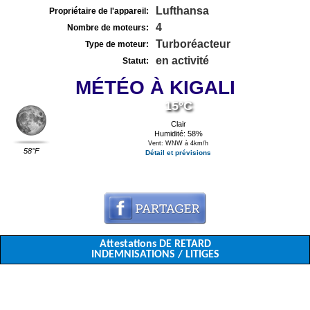
Lufthansa
Propriétaire de l'appareil:
4
Nombre de moteurs:
Turboréacteur
Type de moteur:
en activité
Statut:
MÉTÉO À KIGALI
15°C
Clair
Humidité: 58%
Vent: WNW à 4km/h
58°F
Détail et prévisions
Attestations DE RETARD
INDEMNISATIONS / LITIGES