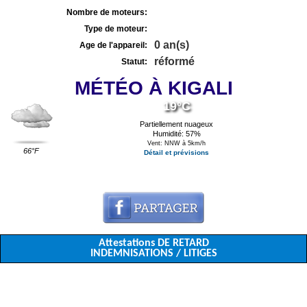
Nombre de moteurs:
Type de moteur:
0 an(s)
Age de l'appareil:
réformé
Statut:
MÉTÉO À KIGALI
19°C
Partiellement nuageux
Humidité: 57%
Vent: NNW à 5km/h
66°F
Détail et prévisions
Attestations DE RETARD
INDEMNISATIONS / LITIGES