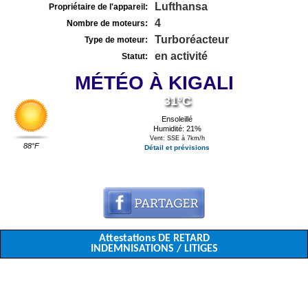
Lufthansa
Propriétaire de l'appareil:
4
Nombre de moteurs:
Turboréacteur
Type de moteur:
en activité
Statut:
MÉTÉO À KIGALI
31°C
Ensoleillé
Humidité: 21%
Vent: SSE à 7km/h
88°F
Détail et prévisions
Attestations DE RETARD
INDEMNISATIONS / LITIGES