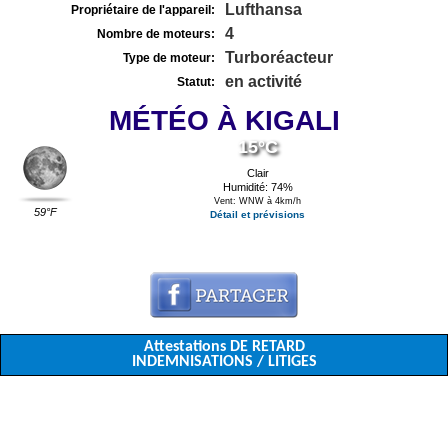
Lufthansa
Propriétaire de l'appareil:
4
Nombre de moteurs:
Turboréacteur
Type de moteur:
en activité
Statut:
MÉTÉO À KIGALI
15°C
Clair
Humidité: 74%
Vent: WNW à 4km/h
59°F
Détail et prévisions
Attestations DE RETARD
INDEMNISATIONS / LITIGES