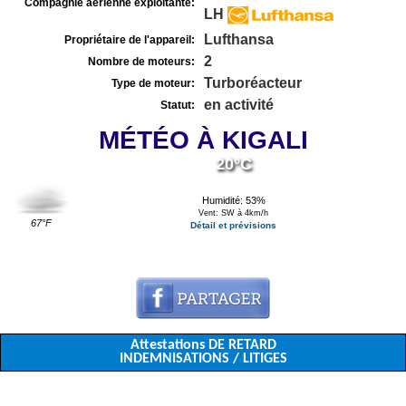
Compagnie aérienne exploitante:
LH
Lufthansa
Propriétaire de l'appareil:
2
Nombre de moteurs:
Turboréacteur
Type de moteur:
en activité
Statut:
MÉTÉO À KIGALI
20°C
Humidité: 53%
Vent: SW à 4km/h
67°F
Détail et prévisions
Attestations DE RETARD
INDEMNISATIONS / LITIGES